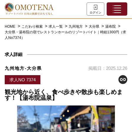
ホーム
ログイン
こだわり検索
HOME
こだわり検索
求人一覧
九州地方
大分県
湯布院
大分県・湯布院の宿でレストランホールのリゾートバイト｜時給1300円（求
特集一覧
人No7374）
主な職種
求人詳細
初めての方へ
お問い合わせ
九州地方-大分県
掲載日：2025.12.26
よくあるご質問
求人NO 7374
会員登録
観光地から近く、食べ歩きや散歩も楽しめま
す！【湯布院温泉】
LINEでログイン
0120-932-959