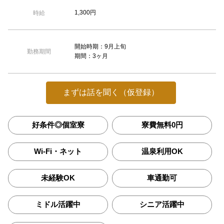
1,300円
時給
開始時期：9月上旬
勤務期間
期間：3ヶ月
まずは話を聞く（仮登録）
好条件◎個室寮
寮費無料0円
Wi-Fi・ネット
温泉利用OK
未経験OK
車通勤可
ミドル活躍中
シニア活躍中