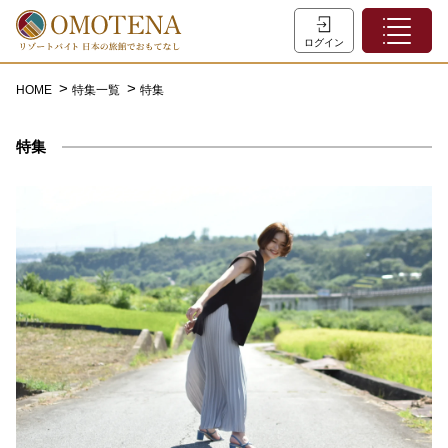
ホーム
ログイン
こだわり検索
HOME
特集一覧
特集
特集一覧
特集
主な職種
初めての方へ
お問い合わせ
よくあるご質問
会員登録
LINEでログイン
0120-932-959