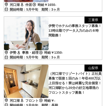
河口湖
仲居
時給￥1650-
開始時期：5月中旬
期間：3ヶ月
三重県
伊勢でホテルの事務スタッフ募集！
13時出勤でデータ入力のみの８時
間勤務！
伊勢
事務・経理
時給￥1350-
開始時期：5月中旬
期間：3ヶ月
山梨県
（河口湖でリゾートバイト）正社員
募集で面接１回のみ！年収400万以
上目指せる！寮は綺麗な完全個室！
河口湖駅から20分の好立地環境の
フロントスタッフ募集！
河口湖
フロント
時給￥-
開始時期：5月中旬
期間：長期