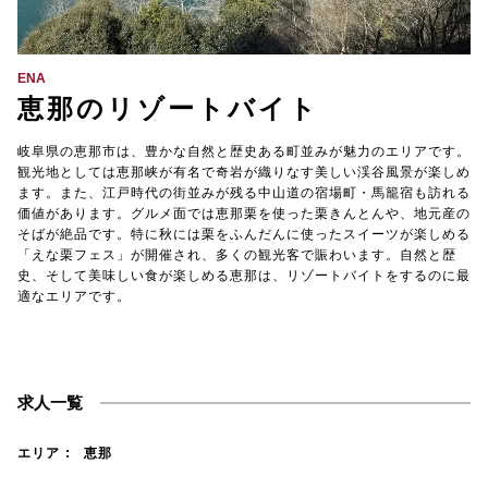
【TEL受付】9:30～18:00 土日・祝日定休
ENA
恵那のリゾートバイト
岐阜県の恵那市は、豊かな自然と歴史ある町並みが魅力のエリアです。
観光地としては恵那峡が有名で奇岩が織りなす美しい渓谷風景が楽しめ
ます。また、江戸時代の街並みが残る中山道の宿場町・馬籠宿も訪れる
価値があります。グルメ面では恵那栗を使った栗きんとんや、地元産の
そばが絶品です。特に秋には栗をふんだんに使ったスイーツが楽しめる
「えな栗フェス」が開催され、多くの観光客で賑わいます。自然と歴
史、そして美味しい食が楽しめる恵那は、リゾートバイトをするのに最
適なエリアです。
求人一覧
エリア
恵那