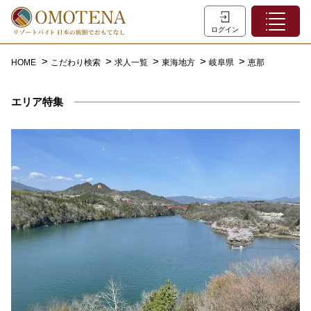
ホーム
ログイン
こだわり検索
HOME
こだわり検索
求人一覧
東海地方
岐阜県
恵那
特集一覧
エリア特集
主な職種
初めての方へ
お問い合わせ
よくあるご質問
会員登録
LINEでログイン
0120-932-959