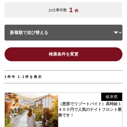
1
お仕事件数
件
検索条件を変更
1件中 1-1件を表示
岐阜県
（恵那でリゾートバイト）高時給１
４００円で人気のナイトフロント業
務です！