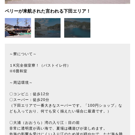
ペリーが来航された言われる下田エリア！
～寮について～
１K完全個室寮！（バストイレ付）
※6畳和室
～周辺環境～
〇コンビニ：徒歩12分
〇スーパー：徒歩20分
（下田エリアで一番大きなスーパーです。「100円ショップ」な
ども入っており、何でも安く揃えたい場合に最適です。）
〇大浦（おおうら）湾の入り江：目の前
非常に透明度が高い海で、夏場は磯遊びが楽しめます。
外海の影響を受けにくい入り江のため波が穏やかで、ただ海を眺