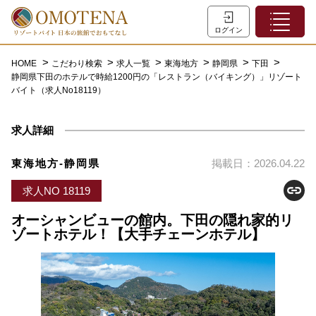
ホーム
ログイン
こだわり検索
HOME
こだわり検索
求人一覧
東海地方
静岡県
下田
静岡県下田のホテルで時給1200円の「レストラン（バイキング）」リゾート
特集一覧
バイト（求人No18119）
主な職種
求人詳細
初めての方へ
お問い合わせ
東海地方-静岡県
掲載日：2026.04.22
よくあるご質問
求人NO 18119
会員登録
オーシャンビューの館内。下田の隠れ家的リ
ゾートホテル！【大手チェーンホテル】
LINEでログイン
0120-932-959