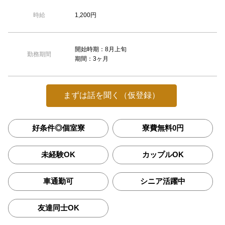
1,200円
時給
開始時期：8月上旬
勤務期間
期間：3ヶ月
まずは話を聞く（仮登録）
好条件◎個室寮
寮費無料0円
未経験OK
カップルOK
車通勤可
シニア活躍中
友達同士OK