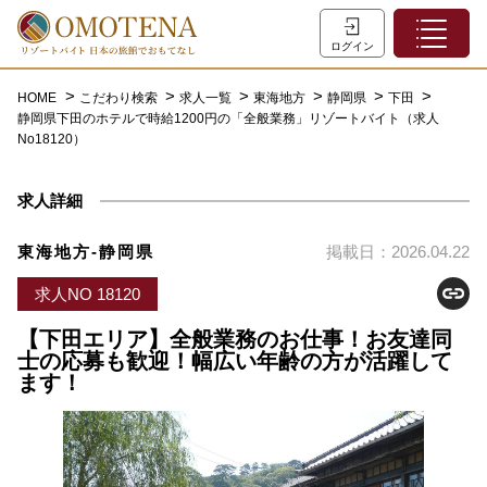
ホーム
ログイン
こだわり検索
HOME
こだわり検索
求人一覧
東海地方
静岡県
下田
静岡県下田のホテルで時給1200円の「全般業務」リゾートバイト（求人
特集一覧
No18120）
主な職種
求人詳細
初めての方へ
お問い合わせ
東海地方-静岡県
掲載日：2026.04.22
よくあるご質問
求人NO 18120
会員登録
【下田エリア】全般業務のお仕事！お友達同
士の応募も歓迎！幅広い年齢の方が活躍して
ます！
LINEでログイン
0120-932-959