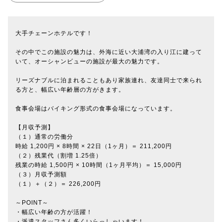
大手チェーンホテルです！
その中でこの施設の魅力は、外海に近い大浦湾の入り江に建って
いて、オーシャンビューの施設が最大の魅力です。
リーズナブルに泊まれることもあり家族連れ、友達同士で来られ
る方と、幅広い年齢層の方がきます。
食事会場はバイキング形式の食事会場になっています。
【月収予測】
（１）通常の労働分
時給 1,200円 × 8時間 × 22日（1ヶ月）＝ 211,200円
（２）残業代（割増 1.25倍）
残業の時給 1,500円 × 10時間（1ヶ月平均）＝ 15,000円
（３）月収予測額
（１）＋（２）＝ 226,200円
～POINT～
・幅広い年齢の方が活躍！
・派遣スタッフさん多くいらっしゃいます！