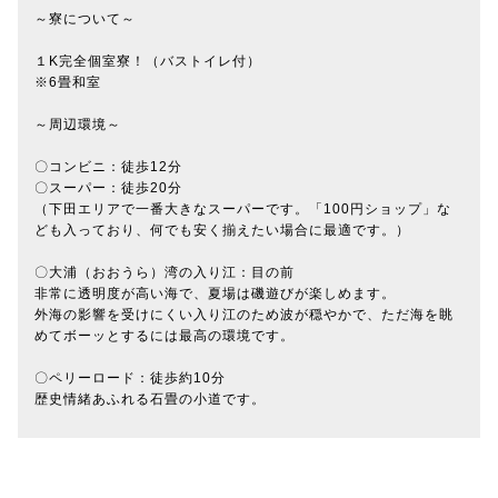
～寮について～
１K完全個室寮！（バストイレ付）
※6畳和室
～周辺環境～
〇コンビニ：徒歩12分
〇スーパー：徒歩20分
（下田エリアで一番大きなスーパーです。「100円ショップ」な
ども入っており、何でも安く揃えたい場合に最適です。）
〇大浦（おおうら）湾の入り江：目の前
非常に透明度が高い海で、夏場は磯遊びが楽しめます。
外海の影響を受けにくい入り江のため波が穏やかで、ただ海を眺
めてボーッとするには最高の環境です。
〇ペリーロード：徒歩約10分
歴史情緒あふれる石畳の小道です。