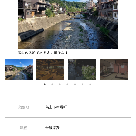
【TEL受付】9:30～18:00 土日・祝日定休
重厚感あ
高山の名所である古い町並み！
高山市本母町
勤務地
全般業務
職種