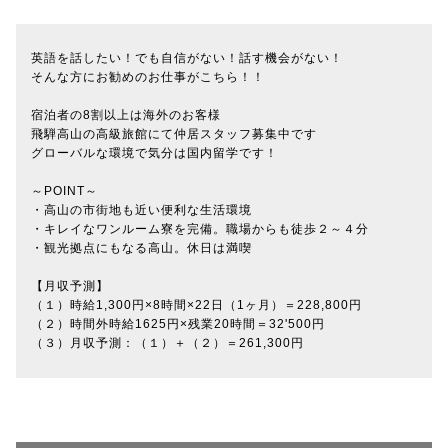
英語を話したい！でも自信がない！話す機会がない！
そんな方にお勧めのお仕事がこちら！！
宿泊者の8割以上は海外のお客様
飛騨高山の高級旅館にて仲居スタッフ募集中です
グローバルな環境で気分は国内留学です！
～POINT～
・高山の市街地も近い便利な生活環境
・キレイなワンルーム寮を完備。職場からも徒歩２～４分
・観光拠点にもなる高山。休日は満喫
【月収予測】
（１）時給1,300円×8時間×22日（1ヶ月）＝228,800円
（２）時間外時給1625円×残業20時間＝32'500円
（３）月収予測：（１）＋（２）＝261,300円