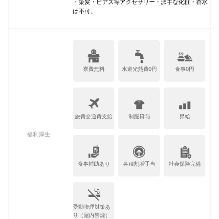
・染髪・ピアス等アクセサリー・派手な化粧・香水
は不可。
寮費無料
水道光熱費0円
食事0円
旅費交通費支給
制服貸与
昇給
福利厚生
食事補助あり
各種割増手当
社会保険完備
受動喫煙対策あ
り（屋内禁煙）