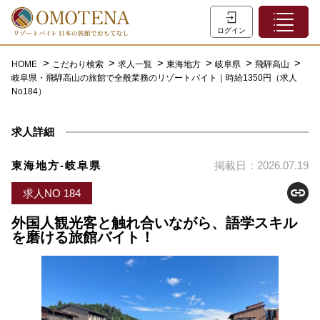
ホーム
ログイン
こだわり検索
HOME
こだわり検索
求人一覧
東海地方
岐阜県
飛騨高山
岐阜県・飛騨高山の旅館で全般業務のリゾートバイト｜時給1350円（求人
特集一覧
No184）
主な職種
求人詳細
初めての方へ
お問い合わせ
東海地方-岐阜県
掲載日：2026.07.19
よくあるご質問
求人NO 184
会員登録
外国人観光客と触れ合いながら、語学スキル
を磨ける旅館バイト！
LINEでログイン
0120-932-959