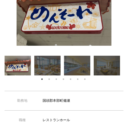
【TEL受付】9:30～18:00 土日・祝日定休
超超大型
国頭郡本部町備瀬
勤務地
レストランホール
職種