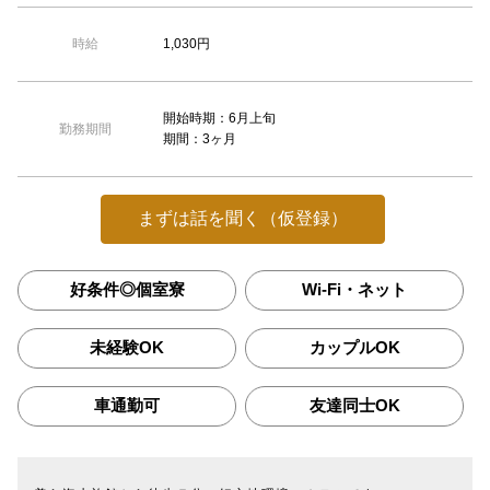
1,030円
時給
開始時期：6月上旬
勤務期間
期間：3ヶ月
まずは話を聞く（仮登録）
好条件◎個室寮
Wi-Fi・ネット
未経験OK
カップルOK
車通勤可
友達同士OK