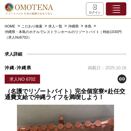
ホーム
ログイン
こだわり検索
HOME
こだわり検索
求人一覧
沖縄県
本島
沖縄県・本島のホテルでレストランホールのリゾートバイト｜時給1030円
特集一覧
（求人No6702）
主な職種
求人詳細
初めての方へ
お問い合わせ
沖縄-沖縄県
掲載日：2025.10.16
よくあるご質問
求人NO 6702
会員登録
（名護でリゾートバイト）完全個室寮×赴任交
通費支給で沖縄ライフを満喫しよう！
LINEでログイン
0120-932-959