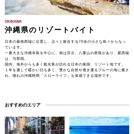
【TEL受付】9:30～18:00 土日・祝日定休
OKINAWA
沖縄県のリゾートバイト
日本の最南西端に位置し、点々と散在する70余の小さな島々からなっ
ています。
一番大きな沖縄本島を中心に、南は宮古、八重山の群島があり、最西端
は、与那国。
国内、海外からも多く観光客が訪れる日本の南国、リゾート地です。
１年を通して暖かい日も多く、豊かな自然や透き通るブルーの海に癒さ
れ、憧れの沖縄時間「スローライフ」を体感できる場所です。
おすすめのエリア