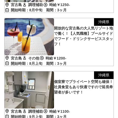
宮古島
調理補助
時給￥1250-
開始時期：8月中旬
期間：3ヶ月
沖縄県
開放的な宮古島の大人気リゾート地
で働く！【人気職種】プールサイド
でフード・ドリンクサービススタッ
フ！
宮古島
その他
時給￥1200-
開始時期：8月上旬
期間：3ヶ月
沖縄県
個室寮でプライベート空間も確保！
社員食堂もあり快適ですので延長希
望者が多いです！
宮古島
調理補助
時給￥1100-
開始時期：9月上旬
期間：3ヶ月