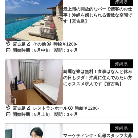
沖縄県
最上階の開放的なバーで接客のお仕
事！沖縄を感じられる素敵な空間で
す【宮古島】
宮古島
その他
時給￥1200-
開始時期：8月中旬
期間：3ヶ月
沖縄県
綺麗な寮は無料！食事はなんと休み
の日もタダ！沖縄に住んでみたい方
にオススメ求人です【宮古島】
宮古島
レストランホール
時給￥1200-
開始時期：8月上旬
期間：3ヶ月
沖縄県
マーケティング・広報スタッフ大募