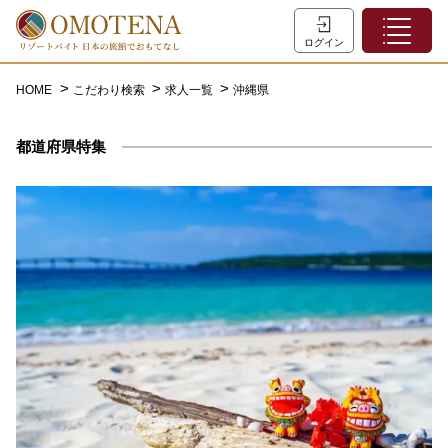
ホーム
ログイン
こだわり検索
HOME
こだわり検索
求人一覧
沖縄県
特集一覧
都道府県特集
主な職種
初めての方へ
お問い合わせ
よくあるご質問
会員登録
LINEでログイン
0120-932-959