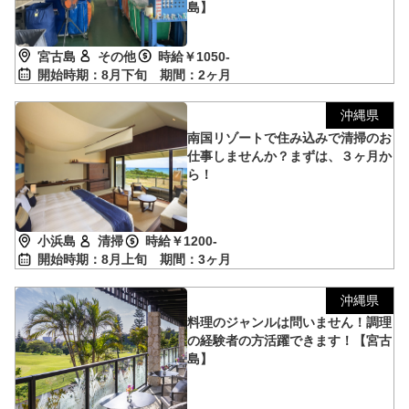
島】
宮古島
その他
時給￥1050-
開始時期：8月下旬
期間：2ヶ月
沖縄県
南国リゾートで住み込みで清掃のお
仕事しませんか？まずは、３ヶ月か
ら！
小浜島
清掃
時給￥1200-
開始時期：8月上旬
期間：3ヶ月
沖縄県
料理のジャンルは問いません！調理
の経験者の方活躍できます！【宮古
島】