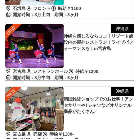
石垣島
フロント
時給￥1100-
開始時期：8月上旬
期間：3ヶ月
沖縄県
沖縄を感じるならココ！リゾート施
設内の屋外レストラン！ライブパフ
ォーマンスも！in宮古島
宮古島
レストランホール
時給￥1200-
開始時期：8月中旬
期間：3ヶ月
沖縄県
南国雑貨ショップでのお仕事！アク
セサリーやTシャツなどオリジナル
商品がたくさん♪
宮古島
売店
時給￥1100-