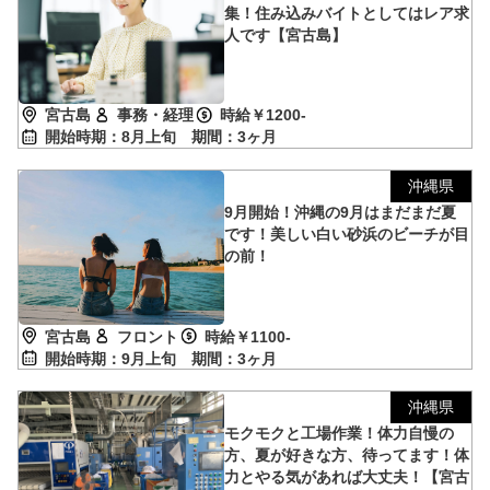
集！住み込みバイトとしてはレア求
人です【宮古島】
宮古島
事務・経理
時給￥1200-
開始時期：8月上旬
期間：3ヶ月
沖縄県
9月開始！沖縄の9月はまだまだ夏
です！美しい白い砂浜のビーチが目
の前！
宮古島
フロント
時給￥1100-
開始時期：9月上旬
期間：3ヶ月
沖縄県
モクモクと工場作業！体力自慢の
方、夏が好きな方、待ってます！体
力とやる気があれば大丈夫！【宮古