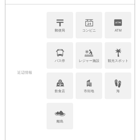
郵便局
コンビニ
ATM
バス停
レジャー施設
観光スポット
近辺情報
飲食店
市街地
海
離島