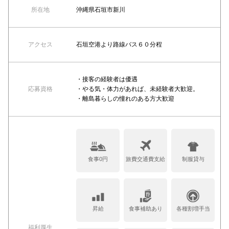
所在地
沖縄県石垣市新川
アクセス
石垣空港より路線バス６０分程
・接客の経験者は優遇
応募資格
・やる気・体力があれば、未経験者大歓迎。
・離島暮らしの憧れのある方大歓迎
食事0円
旅費交通費支給
制服貸与
昇給
食事補助あり
各種割増手当
福利厚生