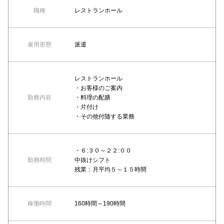
職種
レストランホール
雇用形態
派遣
レストランホール
・お客様のご案内
勤務内容
・料理の配膳
・片付け
・その他付随する業務
・６:３０～２２:００
勤務時間
中抜けシフト
残業：月平均５～１５時間
稼働時間
160時間～190時間