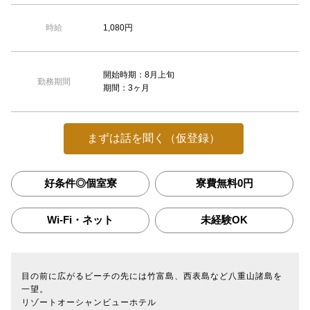
1,080円
時給
開始時期：8月上旬
勤務期間
期間：3ヶ月
まずは話を聞く（仮登録）
好条件◎個室寮
寮費無料0円
Wi-Fi・ネット
未経験OK
目の前に広がるビーチの先には竹富島、西表島など八重山諸島を
一望。
リゾートオーシャンビューホテル