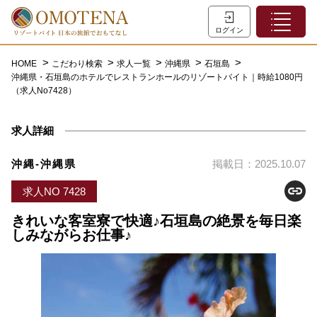
ホーム
ログイン
こだわり検索
HOME
こだわり検索
求人一覧
沖縄県
石垣島
沖縄県・石垣島のホテルでレストランホールのリゾートバイト｜時給1080円
特集一覧
（求人No7428）
主な職種
求人詳細
初めての方へ
お問い合わせ
沖縄-沖縄県
掲載日：2025.10.07
よくあるご質問
求人NO 7428
会員登録
きれいな客室寮で快適♪石垣島の絶景を毎日楽
しみながらお仕事♪
LINEでログイン
0120-932-959