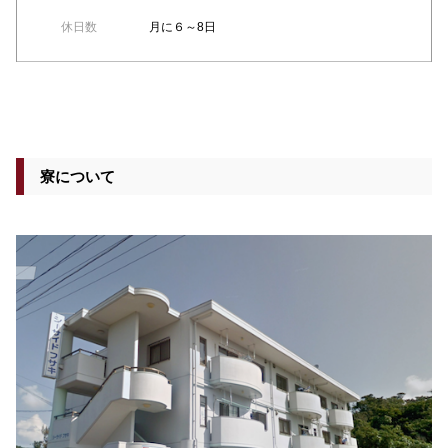
休日数
月に６～8日
寮について