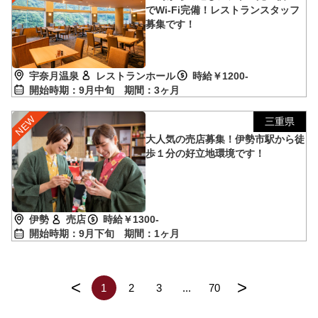
でWi-Fi完備！レストランスタッフ
募集です！
宇奈月温泉
レストランホール
時給￥1200-
開始時期：9月中旬
期間：3ヶ月
三重県
大人気の売店募集！伊勢市駅から徒
歩１分の好立地環境です！
伊勢
売店
時給￥1300-
開始時期：9月下旬
期間：1ヶ月
<
>
1
2
3
...
70