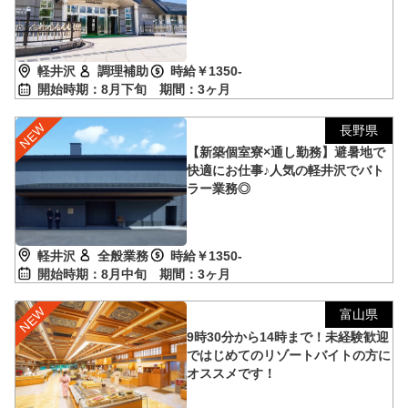
軽井沢
調理補助
時給￥1350-
開始時期：8月下旬
期間：3ヶ月
長野県
【新築個室寮×通し勤務】避暑地で
快適にお仕事♪人気の軽井沢でバト
ラー業務◎
軽井沢
全般業務
時給￥1350-
開始時期：8月中旬
期間：3ヶ月
富山県
9時30分から14時まで！未経験歓迎
ではじめてのリゾートバイトの方に
オススメです！