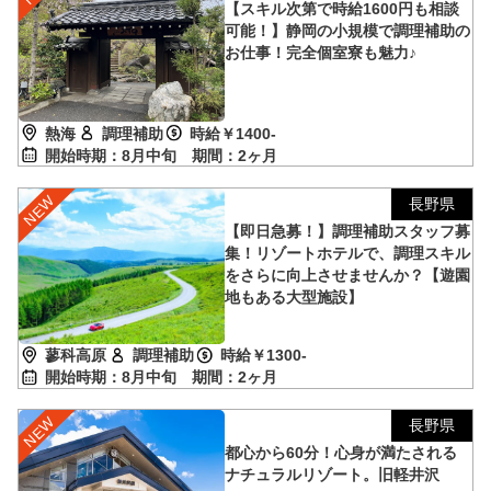
【スキル次第で時給1600円も相談
可能！】静岡の小規模で調理補助の
お仕事！完全個室寮も魅力♪
熱海
調理補助
時給￥1400-
開始時期：8月中旬
期間：2ヶ月
長野県
【即日急募！】調理補助スタッフ募
集！リゾートホテルで、調理スキル
をさらに向上させませんか？【遊園
地もある大型施設】
蓼科高原
調理補助
時給￥1300-
開始時期：8月中旬
期間：2ヶ月
長野県
都心から60分！心身が満たされる
ナチュラルリゾート。旧軽井沢