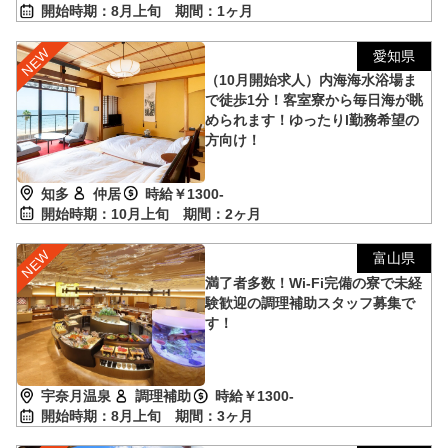
開始時期：8月上旬
期間：1ヶ月
愛知県
（10月開始求人）内海海水浴場ま
で徒歩1分！客室寮から毎日海が眺
められます！ゆったりl勤務希望の
方向け！
知多
仲居
時給￥1300-
開始時期：10月上旬
期間：2ヶ月
富山県
満了者多数！Wi-Fi完備の寮で未経
験歓迎の調理補助スタッフ募集で
す！
宇奈月温泉
調理補助
時給￥1300-
開始時期：8月上旬
期間：3ヶ月