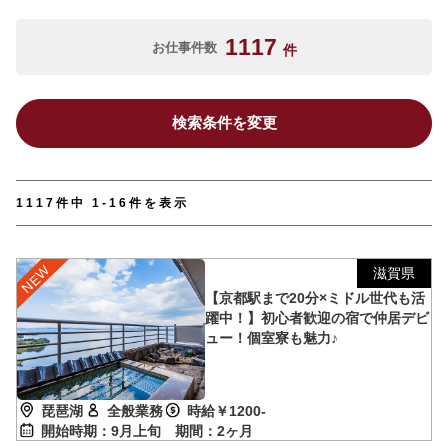
1117
お仕事件数
件
検索条件を変更
1117件中 1-16件を表示
滋賀県
【京都駅まで20分×ミドル世代も活
躍中！】初心者歓迎の宿で仲居デビ
ュー！個室寮も魅力♪
琵琶湖
全般業務
時給￥1200-
開始時期：9月上旬
期間：2ヶ月