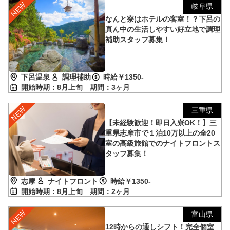
岐阜県
なんと寮はホテルの客室！？下呂の
真ん中の生活しやすい好立地で調理
補助スタッフ募集！
下呂温泉
調理補助
時給￥1350-
開始時期：8月上旬
期間：3ヶ月
三重県
【未経験歓迎！即日入寮OK！】三
重県志摩市で１泊10万以上の全20
室の高級旅館でのナイトフロントス
タッフ募集！
志摩
ナイトフロント
時給￥1350-
開始時期：8月上旬
期間：2ヶ月
富山県
12時からの通しシフト！完全個室