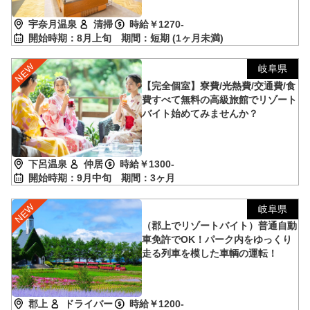
宇奈月温泉
清掃
時給￥1270-
開始時期：8月上旬
期間：短期 (1ヶ月未満)
岐阜県
【完全個室】寮費/光熱費/交通費/食
費すべて無料の高級旅館でリゾート
バイト始めてみませんか？
下呂温泉
仲居
時給￥1300-
開始時期：9月中旬
期間：3ヶ月
岐阜県
（郡上でリゾートバイト）普通自動
車免許でOK！パーク内をゆっくり
走る列車を模した車輌の運転！
郡上
ドライバー
時給￥1200-