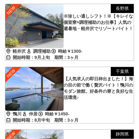
長野県
※珍しい通しシフト！※【キレイな
個室寮×調理補助のお仕事】人気の
避暑地・軽井沢でリゾートバイト！
軽井沢
調理補助
時給￥1300-
開始時期：9月上旬
期間：3ヶ月
千葉県
【人気求人の即日枠出ました！】海
の目の前で働く贅沢バイト！鴨川の
モダン旅館。好条件の寮と良好な生
活環境♪
鴨川
仲居
時給￥1450-
開始時期：8月中旬
期間：3ヶ月
静岡県