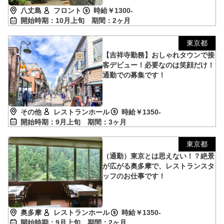
八丈島
フロント
時給￥1300-
開始時期：10月上旬
期間：2ヶ月
東京都
【吉祥寺勤務】おしゃれタウンで接
客デビュー！必要なのは笑顔だけ！
通勤での募集です！
その他
レストランホール
時給￥1350-
開始時期：9月上旬
期間：3ヶ月
東京都
（通勤）東京とは思えない！？絶景
が広がる奥多摩で、レストランスタ
ッフのお仕事です！
奥多摩
レストランホール
時給￥1350-
開始時期：9月上旬
期間：2ヶ月