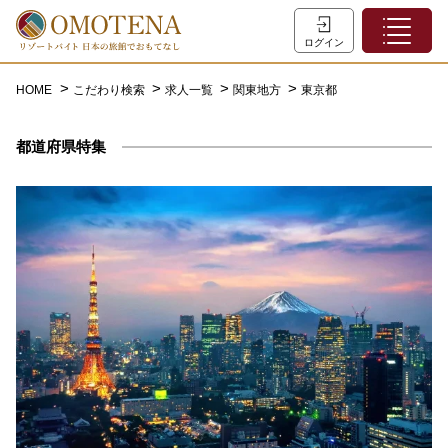
ホーム
ログイン
こだわり検索
HOME
こだわり検索
求人一覧
関東地方
東京都
特集一覧
都道府県特集
主な職種
初めての方へ
お問い合わせ
よくあるご質問
会員登録
LINEでログイン
0120-932-959