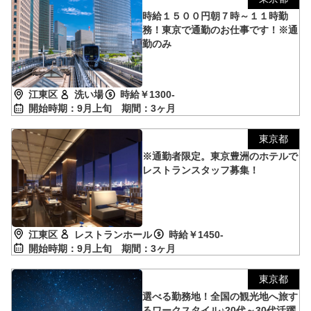
時給１５００円朝７時～１１時勤
務！東京で通勤のお仕事です！※通
勤のみ
江東区
洗い場
時給￥1300-
開始時期：9月上旬
期間：3ヶ月
東京都
※通勤者限定。東京豊洲のホテルで
レストランスタッフ募集！
江東区
レストランホール
時給￥1450-
開始時期：9月上旬
期間：3ヶ月
東京都
選べる勤務地！全国の観光地へ旅す
るワークスタイル♪20代～30代活躍