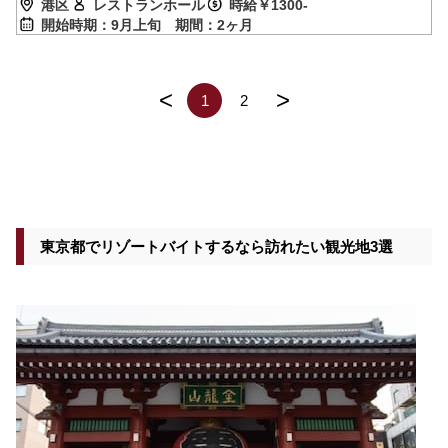
港区
レストランホール
時給￥1300-
開始時期：9月上旬
期間：2ヶ月
<
>
1
2
東京都でリゾートバイトするなら訪れたい観光地3選