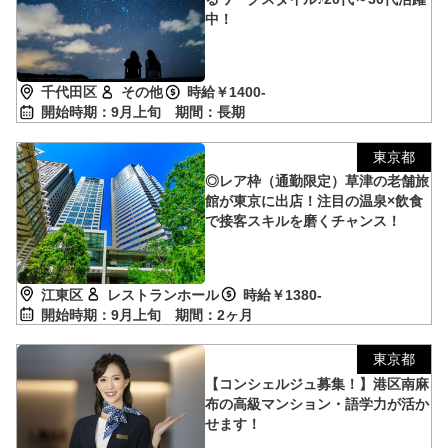
中！
千代田区
その他
時給￥1400-
開始時期：9月上旬
期間：長期
東京都
◎レア枠（通勤限定）草津の老舗旅
館が東京に出店！注目の温泉×飲食
で接客スキルを磨くチャンス！
江東区
レストランホール
時給￥1380-
開始時期：9月上旬
期間：2ヶ月
東京都
【コンシェルジュ募集！】港区南麻
布の高級マンション・語学力が活か
せます！