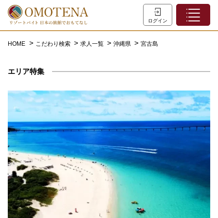
ホーム
ログイン
こだわり検索
HOME
こだわり検索
求人一覧
沖縄県
宮古島
特集一覧
エリア特集
主な職種
初めての方へ
お問い合わせ
よくあるご質問
会員登録
LINEでログイン
0120-932-959