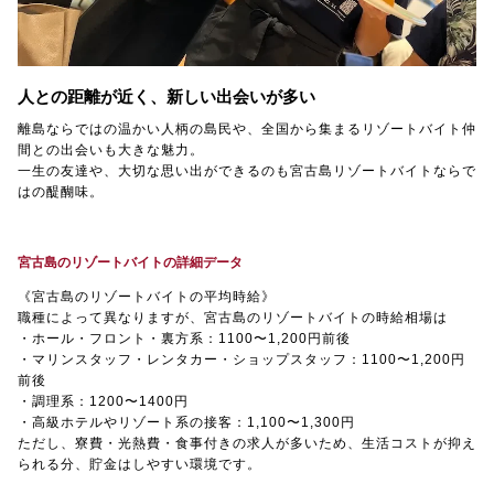
人との距離が近く、新しい出会いが多い
離島ならではの温かい人柄の島民や、全国から集まるリゾートバイト仲
間との出会いも大きな魅力。
一生の友達や、大切な思い出ができるのも宮古島リゾートバイトならで
はの醍醐味。
宮古島のリゾートバイトの詳細データ
《宮古島のリゾートバイトの平均時給》
職種によって異なりますが、宮古島のリゾートバイトの時給相場は
・ホール・フロント・裏方系：1100〜1,200円前後
・マリンスタッフ・レンタカー・ショップスタッフ：1100〜1,200円
前後
・調理系：1200〜1400円
・高級ホテルやリゾート系の接客：1,100〜1,300円
ただし、寮費・光熱費・食事付きの求人が多いため、生活コストが抑え
られる分、貯金はしやすい環境です。