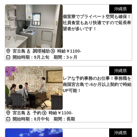
沖縄県
個室寮でプライベート空間も確保！
社員食堂もあり快適ですので延長希
望者が多いです！
宮古島
調理補助
時給￥1100-
開始時期：9月上旬
期間：3ヶ月
沖縄県
レアな予約事務のお仕事！事務職を
南国宮古島で♪6か月以上契約で時給
UP可能！
宮古島
予約
時給￥1100-
開始時期：8月中旬
期間：長期
沖縄県