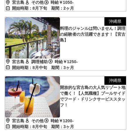
宮古島
その他
時給￥1050-
開始時期：8月下旬
期間：2ヶ月
沖縄県
料理のジャンルは問いません！調理
の経験者の方活躍できます！【宮古
島】
宮古島
調理補助
時給￥1250-
開始時期：8月中旬
期間：3ヶ月
沖縄県
開放的な宮古島の大人気リゾート地
で働く！【人気職種】プールサイド
でフード・ドリンクサービススタッ
フ！
宮古島
その他
時給￥1200-
開始時期：8月中旬
期間：3ヶ月