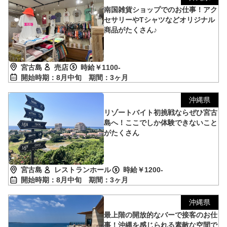
南国雑貨ショップでのお仕事！アク
セサリーやTシャツなどオリジナル
商品がたくさん♪
宮古島
売店
時給￥1100-
開始時期：8月中旬
期間：3ヶ月
沖縄県
リゾートバイト初挑戦ならぜひ宮古
島へ！ここでしか体験できないこと
がたくさん
宮古島
レストランホール
時給￥1200-
開始時期：8月中旬
期間：3ヶ月
沖縄県
最上階の開放的なバーで接客のお仕
事！沖縄を感じられる素敵な空間で