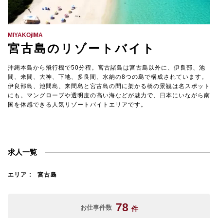
【TEL受付】9:30～18:00 土日・祝日定休
MIYAKOjIMA
宮古島のリゾートバイト
沖縄本島から飛行機で50分程。宮古諸島は宮古島以外に、伊良部、池
間、来間、大神、下地、多良間、水納の8つの島で構成されています。
伊良部島、池間島、来間島と宮古島の間に架かる橋の景観は名スポット
にも。マングローブや透明度の高い海などが魅力で、日本にいながら南
国を体感できる人気リゾートバイトエリアです。
求人一覧
エリア
宮古島
78
お仕事件数
件