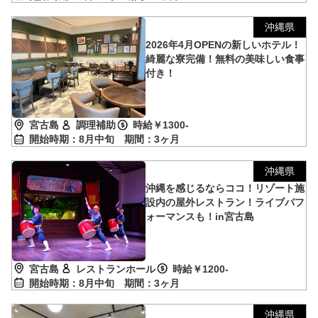
沖縄県
2026年4月OPENの新しいホテル！
綺麗な寮完備！無料の美味しい食事
付き！
宮古島
調理補助
時給￥1300-
開始時期：8月中旬
期間：3ヶ月
沖縄県
沖縄を感じるならココ！リゾート施
設内の屋外レストラン！ライブパフ
ォーマンスも！in宮古島
宮古島
レストランホール
時給￥1200-
開始時期：8月中旬
期間：3ヶ月
沖縄県