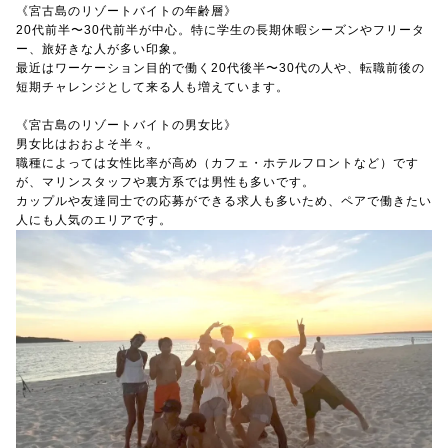
《宮古島のリゾートバイトの年齢層》
20代前半〜30代前半が中心。特に学生の長期休暇シーズンやフリータ
ー、旅好きな人が多い印象。
最近はワーケーション目的で働く20代後半〜30代の人や、転職前後の
短期チャレンジとして来る人も増えています。
《宮古島のリゾートバイトの男女比》
男女比はおおよそ半々。
職種によっては女性比率が高め（カフェ・ホテルフロントなど）です
が、マリンスタッフや裏方系では男性も多いです。
カップルや友達同士での応募ができる求人も多いため、ペアで働きたい
人にも人気のエリアです。