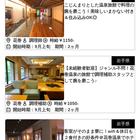
こじんまりとした温泉旅館で料理の
腕を磨こう！美味しいまかない付き
＆住み込みOK◎
花巻
調理師
時給￥1150-
開始時期：9月上旬
期間：2ヶ月
岩手県
【未経験者歓迎】ジャンル不問！花
巻温泉の旅館で調理補助スタッフと
して腕を磨こう♪
花巻
調理補助
時給￥1050-
開始時期：9月上旬
期間：2ヶ月
岩手県
客室がそのまま寮に！wifi＆休日も
２食付きの好条件＠花巻温泉でホテ