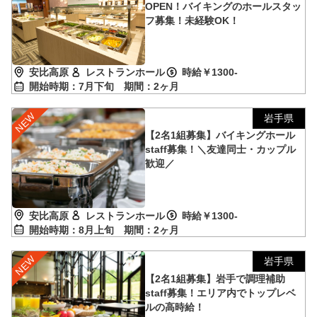
OPEN！バイキングのホールスタッ
フ募集！未経験OK！
安比高原
レストランホール
時給￥1300-
開始時期：7月下旬
期間：2ヶ月
岩手県
【2名1組募集】バイキングホール
staff募集！＼友達同士・カップル
歓迎／
安比高原
レストランホール
時給￥1300-
開始時期：8月上旬
期間：2ヶ月
岩手県
【2名1組募集】岩手で調理補助
staff募集！エリア内でトップレベ
ルの高時給！