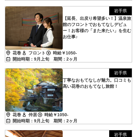
岩手県
【延長、出戻り希望多い！】温泉旅
館のフロントでおもてなしデビュ
ー！お客様の「また来たい」を生む
お仕事♪
花巻
フロント
時給￥1050-
開始時期：9月上旬
期間：2ヶ月
岩手県
丁寧なおもてなしが魅力。口コミも
高い花巻のおもてなし旅館！
花巻
仲居
時給￥1050-
開始時期：9月上旬
期間：2ヶ月
岩手県