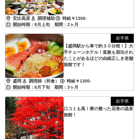
安比高原
調理補助
時給￥1300-
開始時期：8月上旬
期間：2ヶ月
岩手県
【盛岡駅から車で約３０分程！】大
手チェーンホテル！皇族も宿泊され
たことがあるほどの由緒正しき老舗
旅館です！
盛岡
調理師（和食）
時給￥1300-
開始時期：8月下旬
期間：3ヶ月
岩手県
口コミも高！寮の整った花巻の温泉
旅館！