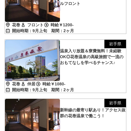
ルフロント
花巻
フロント
時給￥1200-
開始時期：9月上旬
期間：2ヶ月
岩手県
温泉入り放題＆寮費無料！未経験
OK◎花巻温泉の高級旅館で一流の
おもてなしを学べるチャンス♪
花巻
仲居
時給￥1080-
開始時期：9月上旬
期間：2ヶ月
岩手県
新幹線の最寄り駅あり！アクセス抜
群の花巻温泉で働こう！