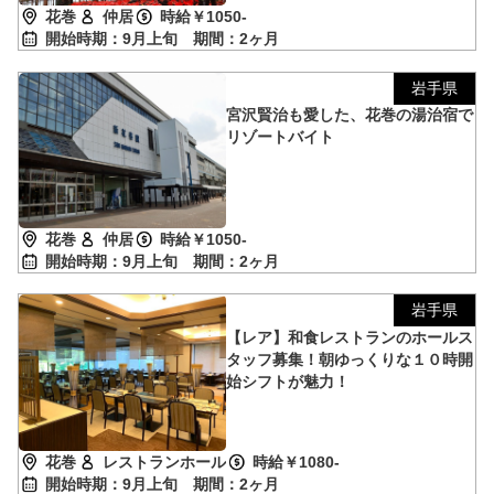
花巻
仲居
時給￥1050-
開始時期：9月上旬
期間：2ヶ月
岩手県
宮沢賢治も愛した、花巻の湯治宿で
リゾートバイト
花巻
仲居
時給￥1050-
開始時期：9月上旬
期間：2ヶ月
岩手県
【レア】和食レストランのホールス
タッフ募集！朝ゆっくりな１０時開
始シフトが魅力！
花巻
レストランホール
時給￥1080-
開始時期：9月上旬
期間：2ヶ月