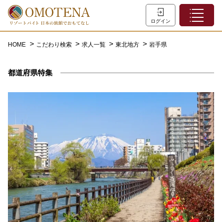
ホーム
ログイン
こだわり検索
HOME
こだわり検索
求人一覧
東北地方
岩手県
特集一覧
都道府県特集
主な職種
初めての方へ
お問い合わせ
よくあるご質問
会員登録
LINEでログイン
0120-932-959