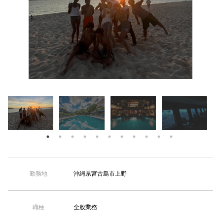
【TEL受付】9:30～18:00 土日・祝日定休
宮古島リ
沖縄県宮古島市上野
勤務地
全般業務
職種