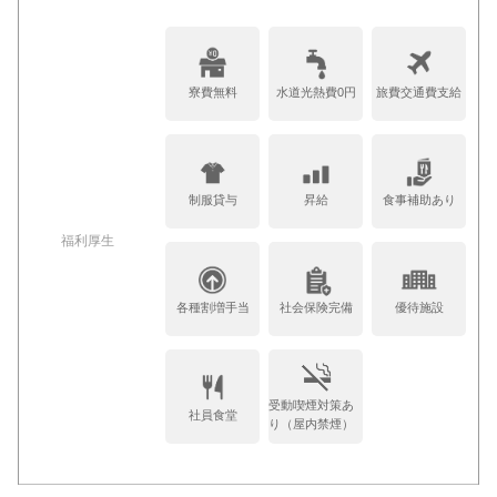
寮費無料
水道光熱費0円
旅費交通費支給
制服貸与
昇給
食事補助あり
福利厚生
各種割増手当
社会保険完備
優待施設
受動喫煙対策あ
社員食堂
り（屋内禁煙）