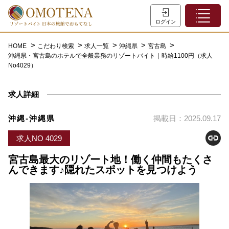
ホーム
ログイン
こだわり検索
HOME
こだわり検索
求人一覧
沖縄県
宮古島
沖縄県・宮古島のホテルで全般業務のリゾートバイト｜時給1100円（求人
特集一覧
No4029）
主な職種
求人詳細
初めての方へ
お問い合わせ
沖縄-沖縄県
掲載日：2025.09.17
よくあるご質問
求人NO 4029
会員登録
宮古島最大のリゾート地！働く仲間もたくさ
んできます♪隠れたスポットを見つけよう
LINEでログイン
0120-932-959