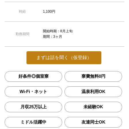
1,100円
時給
開始時期：8月上旬
勤務期間
期間：3ヶ月
まずは話を聞く（仮登録）
好条件◎個室寮
寮費無料0円
Wi-Fi・ネット
温泉利用OK
月収25万以上
未経験OK
ミドル活躍中
友達同士OK