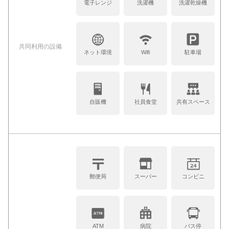
電子レンジ
洗濯機
洗濯乾燥機
共同利⽤の設備
ネット環境
Wifi
駐車場
自販機
社員食堂
共有スペース
郵便局
スーパー
コンビニ
ATM
病院
バス停