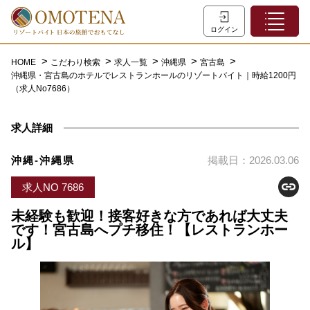
ホーム
ログイン
こだわり検索
HOME
こだわり検索
求人一覧
沖縄県
宮古島
沖縄県・宮古島のホテルでレストランホールのリゾートバイト｜時給1200円
特集一覧
（求人No7686）
主な職種
求人詳細
初めての方へ
お問い合わせ
沖縄-沖縄県
掲載日：2026.03.06
よくあるご質問
求人NO 7686
会員登録
未経験も歓迎！接客好きな方であれば大丈夫
です！宮古島へプチ移住！【レストランホー
ル】
LINEでログイン
0120-932-959