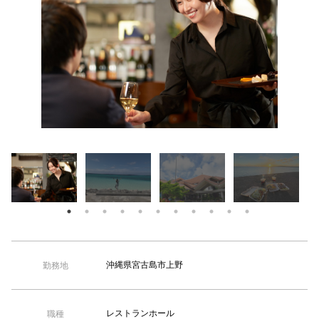
【TEL受付】9:30～18:00 土日・祝日定休
毎日海を
沖縄県宮古島市上野
勤務地
レストランホール
職種