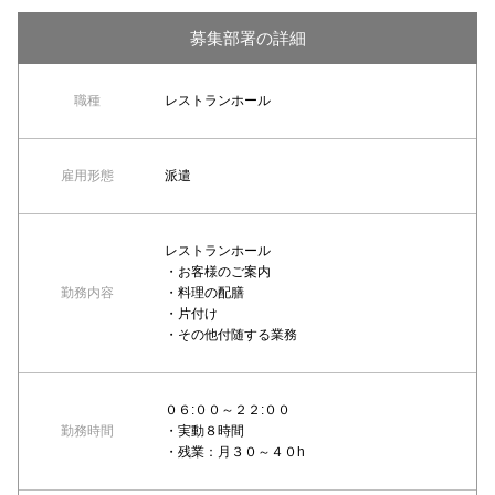
募集部署の詳細
職種
レストランホール
雇用形態
派遣
レストランホール
・お客様のご案内
勤務内容
・料理の配膳
・片付け
・その他付随する業務
０６:００～２２:００
勤務時間
・実動８時間
・残業：月３０～４０h