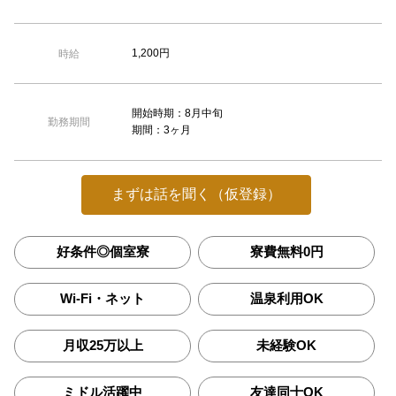
1,200円
時給
開始時期：8月中旬
勤務期間
期間：3ヶ月
まずは話を聞く（仮登録）
好条件◎個室寮
寮費無料0円
Wi-Fi・ネット
温泉利用OK
月収25万以上
未経験OK
ミドル活躍中
友達同士OK