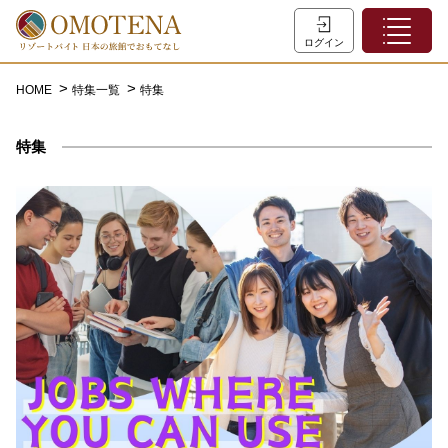
ホーム
ログイン
こだわり検索
HOME
特集一覧
特集
特集一覧
特集
主な職種
初めての方へ
お問い合わせ
よくあるご質問
会員登録
LINEでログイン
0120-932-959