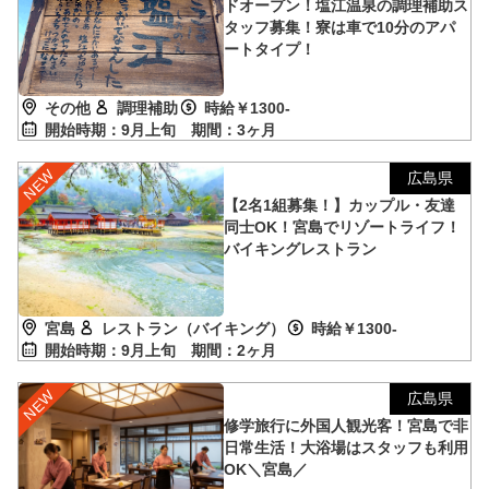
ドオープン！塩江温泉の調理補助ス
タッフ募集！寮は車で10分のアパ
ートタイプ！
その他
調理補助
時給￥1300-
開始時期：9月上旬
期間：3ヶ月
広島県
【2名1組募集！】カップル・友達
同士OK！宮島でリゾートライフ！
バイキングレストラン
宮島
レストラン（バイキング）
時給￥1300-
開始時期：9月上旬
期間：2ヶ月
広島県
修学旅行に外国人観光客！宮島で非
日常生活！大浴場はスタッフも利用
OK＼宮島／