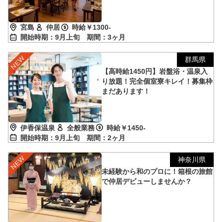
宮島
仲居
時給￥1300-
開始時期：9月上旬
期間：3ヶ月
群馬県
【高時給1450円】岩盤浴・温泉入
り放題！完全個室寮キレイ！募集枠
まだあります！
伊香保温泉
全般業務
時給￥1450-
開始時期：9月上旬
期間：2ヶ月
神奈川県
未経験から和のプロに！箱根の旅館
で仲居デビューしませんか？