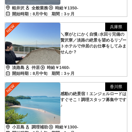
軽井沢
全般業務
時給￥1350-
開始時期：8月中旬
期間：3ヶ月
兵庫県
＼寮がとにかく自慢♪水回り完備の
贅沢寮／淡路の絶景を望めるリゾー
トホテルで仲居のお仕事をしてみま
せんか？
淡路島
仲居
時給￥1460-
開始時期：8月中旬
期間：3ヶ月
香川県
感動の絶景宿！エンジェルロードは
すぐそこ！調理スタッフ募集中です
♪
小豆島
調理補助
時給￥1300-