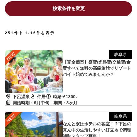
検索条件を変更
251件中 1-16件を表示
岐阜県
【完全個室】寮費/光熱費/交通費/食
費すべて無料の高級旅館でリゾート
バイト始めてみませんか？
下呂温泉
仲居
時給￥1300-
開始時期：9月中旬
期間：3ヶ月
岐阜県
なんと寮はホテルの客室！？下呂の
真ん中の生活しやすい好立地で調理
補助スタッフ募集！