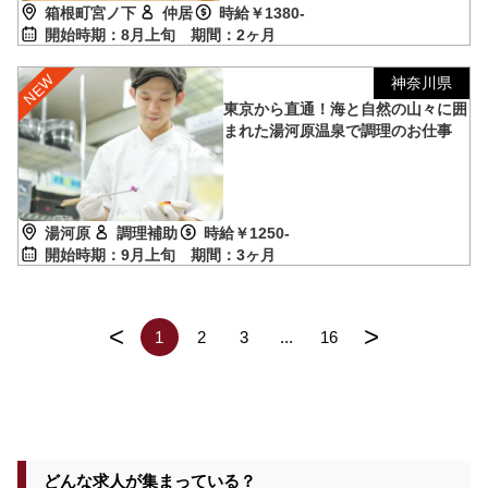
箱根町宮ノ下
仲居
時給￥1380-
開始時期：8月上旬
期間：2ヶ月
神奈川県
東京から直通！海と自然の山々に囲
まれた湯河原温泉で調理のお仕事
湯河原
調理補助
時給￥1250-
開始時期：9月上旬
期間：3ヶ月
<
>
1
2
3
...
16
どんな求人が集まっている？