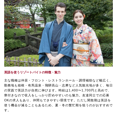
英語を使うリゾートバイトの特徴・魅力
主な職種は仲居・フロント・レストランホール・調理補助など幅広く、
勤務地も箱根・有馬温泉・飛騨高山・志摩など人気観光地が多く、毎日
の実践で英語力が自然に伸びます。時給は1,400〜1,700円と高めで、
寮付きなので収入をしっかり貯めやすいのも魅力。友達同士での応募
OKの求人もあり、仲間もできやすい環境です。ただし閑散期は英語を
使う機会が減ることもあるため、夏・冬の繁忙期を狙うのがおすすめで
す。