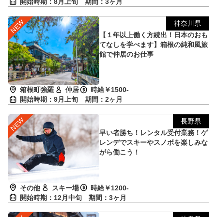
開始時期：8月上旬
期間：3ヶ月
神奈川県
【１年以上働く方続出！日本のおも
てなしを学べます】箱根の純和風旅
館で仲居のお仕事
箱根町強羅
仲居
時給￥1500-
開始時期：9月上旬
期間：2ヶ月
長野県
早い者勝ち！レンタル受付業務！ゲ
レンデでスキーやスノボを楽しみな
がら働こう！
その他
スキー場
時給￥1200-
開始時期：12月中旬
期間：3ヶ月