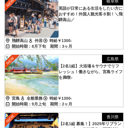
岐阜県
英語が日常にある生活をしたい方に
おすすめ！外国人観光客８割！＼飛
騨高山／
飛騨高山
仲居
時給￥1300-
開始時期：8月下旬
期間：3ヶ月
広島県
【2名1組】大浴場＆サウナでリフ
レッシュ！働きながら、宮島ライフ
を満喫♪
宮島
全般業務
時給￥1300-
開始時期：9月上旬
期間：2ヶ月
香川県
【2名1組 募集！】2025年リブラン