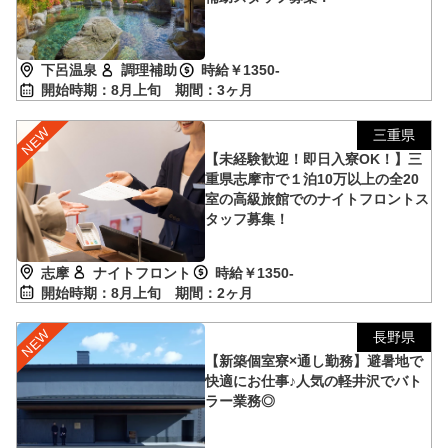
下呂温泉
調理補助
時給￥1350-
開始時期：8月上旬
期間：3ヶ月
三重県
【未経験歓迎！即日入寮OK！】三
重県志摩市で１泊10万以上の全20
室の高級旅館でのナイトフロントス
タッフ募集！
志摩
ナイトフロント
時給￥1350-
開始時期：8月上旬
期間：2ヶ月
長野県
【新築個室寮×通し勤務】避暑地で
快適にお仕事♪人気の軽井沢でバト
ラー業務◎